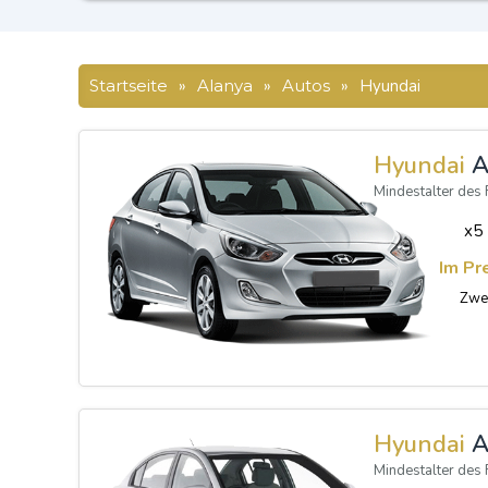
Startseite
»
Alanya
»
Autos
»
Hyundai
Hyundai
A
Mindestalter des 
x5
Im Pr
Zwei
Hyundai
A
Mindestalter des 