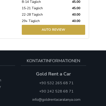
8-14 Täglich
45.00
15-21 Täglich
45.00
22-28 Täglich
40.00
29+ Täglich
40.00
AUTO REVIEW
KONTAKTINFORMATIONEN
Gold Rent a Car
n
n
+90 532 265 68 71
r
+90 242 528 68 71
info@goldrentacaralanya.com