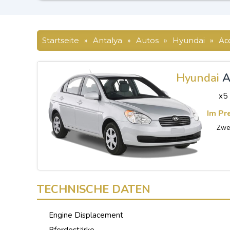
Startseite
»
Antalya
»
Autos
»
Hyundai
»
Ac
Hyundai
A
x5
Im Pr
Zwei
TECHNISCHE DATEN
Engine Displacement