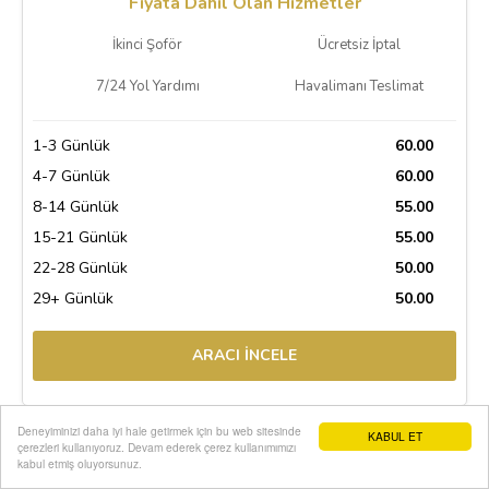
Fiyata Dahil Olan Hizmetler
İkinci Şoför
Ücretsiz İptal
7/24 Yol Yardımı
Havalimanı Teslimat
1-3 Günlük
60.00
4-7 Günlük
60.00
8-14 Günlük
55.00
15-21 Günlük
55.00
22-28 Günlük
50.00
29+ Günlük
50.00
ARACI İNCELE
Deneyiminizi daha iyi hale getirmek için bu web sitesinde
KABUL ET
çerezleri kullanıyoruz. Devam ederek çerez kullanımımızı
kabul etmiş oluyorsunuz.