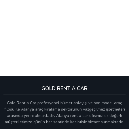
GOLD RENT A CAR
Gold Rent a Car profesyonel hizmet anlayışı ve son model araç
filosu ile Alanya araç kiralama sektörünün vazgeçilmez işletmeleri
arasında yerini almaktadır. Alanya rent a car ofisimiz siz değerli
müşterilerimize günün her saatinde kesintisiz hizmet sunmaktadır.