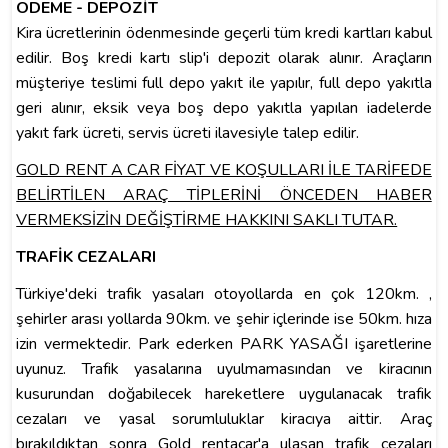
ÖDEME - DEPOZİT
Kira ücretlerinin ödenmesinde geçerli tüm kredi kartları kabul
edilir. Boş kredi kartı slip'i depozit olarak alınır. Araçların
müşteriye teslimi full depo yakıt ile yapılır, full depo yakıtla
geri alınır, eksik veya boş depo yakıtla yapılan iadelerde
yakıt fark ücreti, servis ücreti ilavesiyle talep edilir.
GOLD RENT A CAR FİYAT VE KOŞULLARI İLE TARİFEDE
BELİRTİLEN ARAÇ TİPLERİNİ ÖNCEDEN HABER
VERMEKSİZİN DEĞİŞTİRME HAKKINI SAKLI
TUTAR.
TRAFİK CEZALARI
Türkiye'deki trafik yasaları otoyollarda en çok 120km. ,
şehirler arası yollarda 90km. ve şehir içlerinde ise 50km. hıza
izin vermektedir. Park ederken PARK YASAĞI işaretlerine
uyunuz. Trafik yasalarına uyulmamasından ve kiracının
kusurundan doğabilecek hareketlere uygulanacak trafik
cezaları ve yasal sorumluluklar kiracıya aittir. Araç
bırakıldıktan sonra Gold rentacar'a ulaşan trafik cezaları