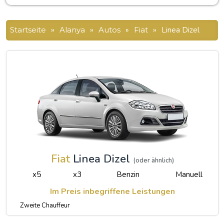
Startseite
»
Alanya
»
Autos
»
Fiat
»
Linea Dizel
Fiat
Linea Dizel
(oder ähnlich)
x5
x3
Benzin
Manuell
Im Preis inbegriffene Leistungen
Zweite Chauffeur