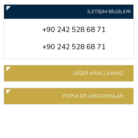
İLETİŞİM BİLGİLERİ
+90 242 528 68 71
+90 242 528 68 71
DİĞER ARAÇLARIMIZ
POPÜLER LOKASYONLAR