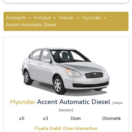
Anasayfa
»
Antalya
»
Araçlar
»
Hyundai
»
Accent Automatic Diesel
Hyundai
Accent Automatic Diesel
(veya
benzeri)
x5
x3
Dizel
Otomatik
Fiyata Dahil Olan Hizmetler