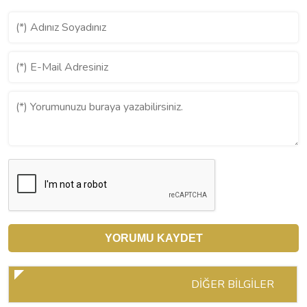
DİĞER BİLGİLER