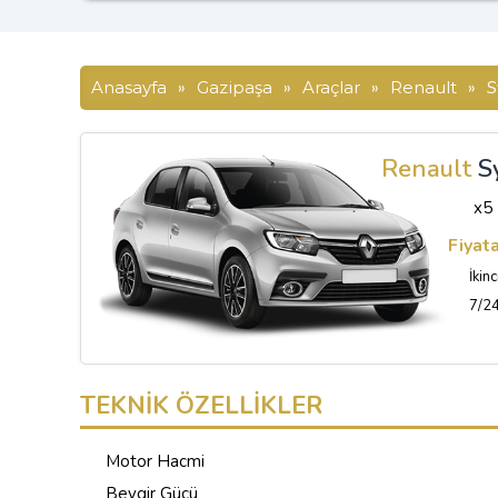
Anasayfa
»
Gazipaşa
»
Araçlar
»
Renault
»
S
Renault
S
x5
Fiyat
İkinc
7/24
TEKNİK ÖZELLİKLER
Motor Hacmi
Beygir Gücü