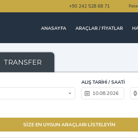
+90 242 528 68 71
Reze
ANASAYFA
ARAÇLAR / FIYATLAR
HA
TRANSFER
ALIŞ TARİHİ / SAATİ