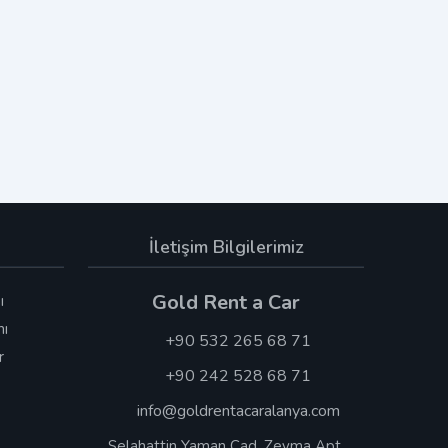
İletişim Bilgilerimiz
Gold Rent a Car
ı
nı
+90 532 265 68 71
r
+90 242 528 68 71
info@goldrentacaralanya.com
Selahattin Yaman Cad. Zeyma Apt.