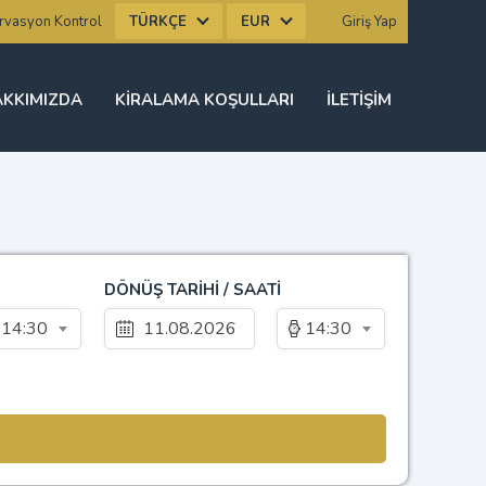
TÜRKÇE
EUR
rvasyon Kontrol
Giriş Yap
KKIMIZDA
KIRALAMA KOŞULLARI
İLETIŞIM
DÖNÜŞ TARİHİ / SAATİ
14:30
14:30