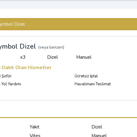
ymbol Dizel
ymbol Dizel
(veya benzeri)
x3
Dizel
Manuel
a Dahil Olan Hizmetler
i Şoför
Ücretsiz İptal
 Yol Yardımı
Havalimanı Teslimat
Yakıt
Dizel
Vites
Manuel